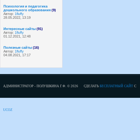
Психология и педагогика
дошкольного образования
(9)
Автор:
1fluffy
28.05.2022, 13:19
Интересные сайты
(91)
Автор:
1fluffy
01.12.2021, 12:48
Полезные сайты
(16)
Автор:
1fluffy
04.08.2021, 17:17
АДМИНИСТРАТОР - ПОЛУШКИНА Г.Ф. © 2026
СДЕЛАТЬ
БЕСПЛАТНЫЙ САЙТ
С
UCOZ