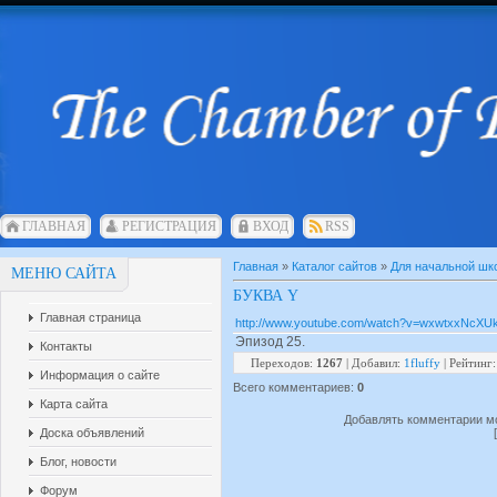
ГЛАВНАЯ
РЕГИСТРАЦИЯ
ВХОД
RSS
Главная
»
Каталог сайтов
»
Для начальной шк
МЕНЮ САЙТА
БУКВА Y
Главная страница
http://www.youtube.com/watch?v=wxwtxxNcXUk&
Эпизод 25.
Контакты
Переходов
:
1267
|
Добавил
:
1fluffy
|
Рейтинг
Информация о сайте
Всего комментариев
:
0
Карта сайта
Добавлять комментарии мо
Доска объявлений
Блог, новости
Форум