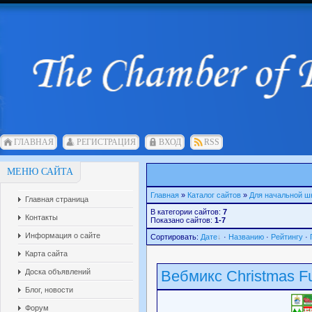
ГЛАВНАЯ
РЕГИСТРАЦИЯ
ВХОД
RSS
МЕНЮ САЙТА
Главная
»
Каталог сайтов
»
Для начальной ш
Главная страница
В категории сайтов:
7
Контакты
Показано сайтов:
1-7
Информация о сайте
Сортировать:
Дате
·
Названию
·
Рейтингу
·
Карта сайта
Доска объявлений
Вебмикс Christmas F
Блог, новости
Форум