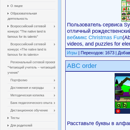
О лицее
Образовательная
деятельность
Пользователь сервиса Sym
Всероссийский сетевой
отличный рождественский
конкурс "The native land is
вебмикс Christmas Fun
(Ab
famous for its talents"
videos, and puzzles for el
Всероссийский сетевой
конкурс «The native land is
Игры
| Переходов: 1673 | Доба
famous for its talents»
Региональный сетевой проект
ABC order
"Читающий учитель – читающий
ученик"
Портфолио
Достижения и награды
Методическая копилка
Банк педагогического опыта
Дистанционное обучение
Тесты
Расставьте буквы в алфа
Для родителей