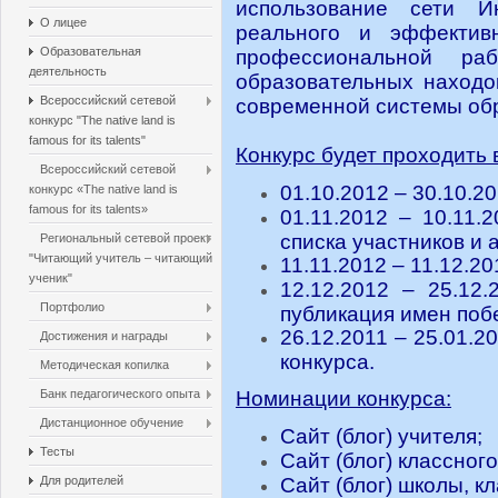
использование сети И
О лицее
реального и эффективн
Образовательная
профессиональной ра
деятельность
образовательных находо
Всероссийский сетевой
современной системы об
конкурс "The native land is
famous for its talents"
Конкурс будет проходить 
Всероссийский сетевой
01.10.2012 – 30.10.20
конкурс «The native land is
famous for its talents»
01.11.2012 – 10.11.
списка участников и 
Региональный сетевой проект
"Читающий учитель – читающий
11.11.2012 – 11.12.2
ученик"
12.12.2012 – 25.12.
Портфолио
публикация имен поб
26.12.2011 – 25.01.2
Достижения и награды
конкурса.
Методическая копилка
Банк педагогического опыта
Номинации конкурса:
Дистанционное обучение
Сайт (блог) учителя;
Тесты
Сайт (блог) классног
Для родителей
Сайт (блог) школы, кл