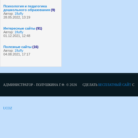
Психология и педагогика
дошкольного образования
(9)
Автор:
1fluffy
28.05.2022, 13:19
Интересные сайты
(91)
Автор:
1fluffy
01.12.2021, 12:48
Полезные сайты
(16)
Автор:
1fluffy
04.08.2021, 17:17
АДМИНИСТРАТОР - ПОЛУШКИНА Г.Ф. © 2026
СДЕЛАТЬ
БЕСПЛАТНЫЙ САЙТ
С
UCOZ