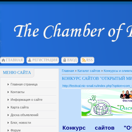
ГЛАВНАЯ
РЕГИСТРАЦИЯ
ВХОД
RSS
Главная
»
Каталог сайтов
»
Конкурсы и олимп
МЕНЮ САЙТА
КОНКУРС САЙТОВ "ОТКРЫТЫЙ МИ
Главная страница
http://festival.nic-snail.ru/index.php?option=co
Контакты
Информация о сайте
Карта сайта
Доска объявлений
Блог, новости
Конкурс сайтов "О
Форум