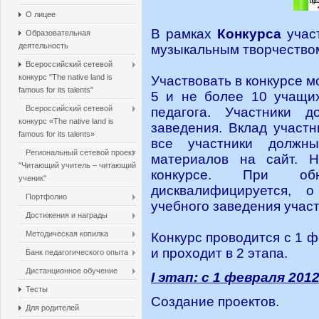
О лицее
В рамках
Конкурса
учас
Образовательная
деятельность
музыкальным творчеством
Всероссийский сетевой
конкурс "The native land is
Участвовать в конкурсе м
famous for its talents"
5 и не более 10 учащих
Всероссийский сетевой
педагога. Участники 
конкурс «The native land is
заведения. Вклад участ
famous for its talents»
все участники должны
Региональный сетевой проект
материалов на сайт. Н
"Читающий учитель – читающий
конкурсе. При обн
ученик"
дисквалифицируется, 
Портфолио
учебного заведения участ
Достижения и награды
Методическая копилка
Конкурс проводится с 1 ф
и проходит в 2 этапа.
Банк педагогического опыта
Дистанционное обучение
I этап: с 1 февраля 2012
Тесты
Создание проектов.
Для родителей