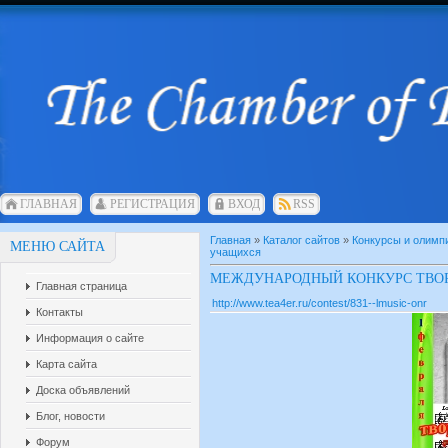
ГЛАВНАЯ
РЕГИСТРАЦИЯ
ВХОД
RSS
Главная
»
Каталог сайтов
»
Конкурсы и олимп
МЕНЮ САЙТА
учащихся
МЕЖДУНАРОДНЫЙ КОНКУРС ТВОРЧ
Главная страница
http://www.tea4er.ru/contest/831--lmusic-onr
Контакты
Информация о сайте
Карта сайта
Доска объявлений
Блог, новости
Форум