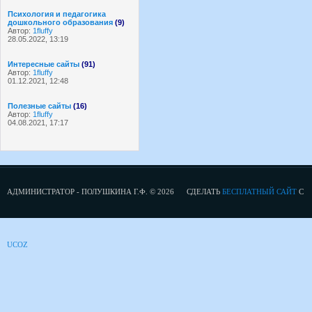
Психология и педагогика
дошкольного образования
(9)
Автор:
1fluffy
28.05.2022, 13:19
Интересные сайты
(91)
Автор:
1fluffy
01.12.2021, 12:48
Полезные сайты
(16)
Автор:
1fluffy
04.08.2021, 17:17
АДМИНИСТРАТОР - ПОЛУШКИНА Г.Ф. © 2026
СДЕЛАТЬ
БЕСПЛАТНЫЙ САЙТ
С
UCOZ