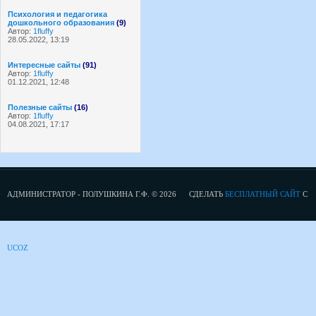
Психология и педагогика
дошкольного образования
(9)
Автор:
1fluffy
28.05.2022, 13:19
Интересные сайты
(91)
Автор:
1fluffy
01.12.2021, 12:48
Полезные сайты
(16)
Автор:
1fluffy
04.08.2021, 17:17
АДМИНИСТРАТОР - ПОЛУШКИНА Г.Ф. © 2026
СДЕЛАТЬ
БЕСПЛАТНЫЙ САЙТ
С
UCOZ