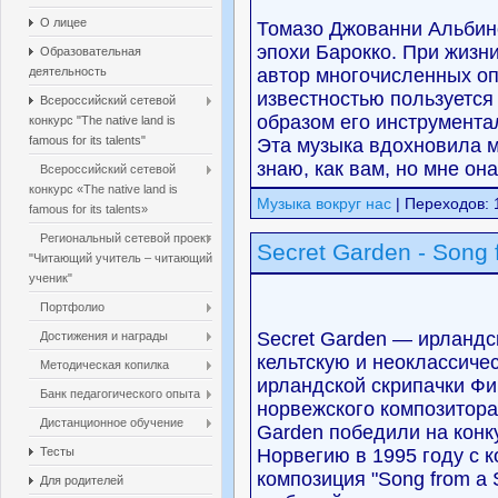
О лицее
Томазо Джованни Альбин
эпохи Барокко. При жизн
Образовательная
деятельность
автор многочисленных оп
известностью пользуется
Всероссийский сетевой
образом его инструмента
конкурс "The native land is
famous for its talents"
Эта музыка вдохновила м
знаю, как вам, но мне он
Всероссийский сетевой
конкурс «The native land is
Музыка вокруг нас
| Переходов: 
famous for its talents»
Региональный сетевой проект
Secret Garden - Song 
"Читающий учитель – читающий
ученик"
Портфолио
Secret Garden — ирландс
Достижения и награды
кельтскую и неоклассичес
Методическая копилка
ирландской скрипачки Фи
Банк педагогического опыта
норвежского композитора
Дистанционное обучение
Garden победили на конк
Тесты
Норвегию в 1995 году с 
композиция "Song from a 
Для родителей