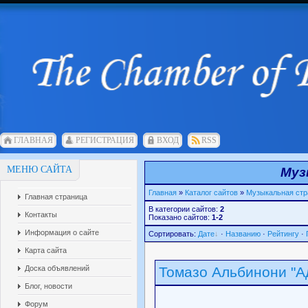
ГЛАВНАЯ
РЕГИСТРАЦИЯ
ВХОД
RSS
МЕНЮ САЙТА
Муз
Главная
»
Каталог сайтов
»
Музыкальная стр
Главная страница
В категории сайтов:
2
Контакты
Показано сайтов:
1-2
Информация о сайте
Сортировать:
Дате
·
Названию
·
Рейтингу
·
Карта сайта
Доска объявлений
Томазо Альбинони "А
Блог, новости
Форум