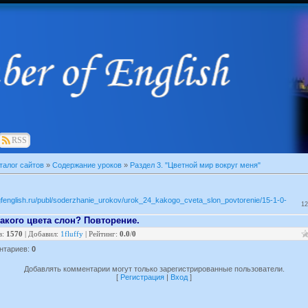
RSS
талог сайтов
»
Содержание уроков
»
Раздел 3. "Цветной мир вокруг меня"
gfenglish.ru/publ/soderzhanie_urokov/urok_24_kakogo_cveta_slon_povtorenie/15-1-0-
12
Какого цвета слон? Повторение.
в
:
1570
|
Добавил
:
1fluffy
|
Рейтинг
:
0.0
/
0
нтариев
:
0
Добавлять комментарии могут только зарегистрированные пользователи.
[
Регистрация
|
Вход
]