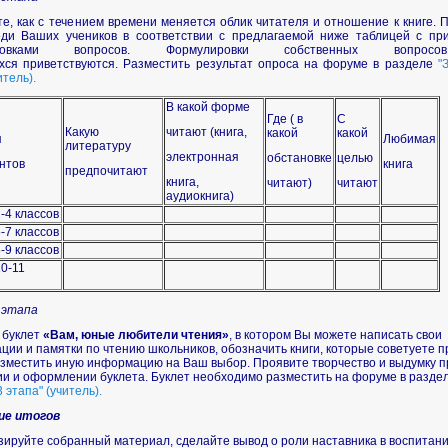
е, как с течением времени меняется облик читателя и отношение к книге. 
еди Ваших учеников в соответствии с предлагаемой ниже таблицей с п
ировками вопросов. Формулировки собственных вопро
ся приветствуются. Разместить результат опроса на форуме в разделе
"
итель)
.
В какой форме
Где ( в
С
Какую
читают (книга,
какой
какой
я
Любимая
литературу
электронная
обстановке
целью
нтов
книга
предпочитают
книга,
читают)
читают
аудиокнига)
-4 классов
-7 классов
-9 классов
10-11
 этапа
 буклет
«Вам, юные любители чтения»
, в котором Вы можете написать свои
ции и памятки по чтению школьников, обозначить книги, которые советуете п
азместить иную информацию на Ваш выбор. Проявите творчество и выдумку п
и и оформлении буклета. Буклет необходимо разместить на форуме в разде
 этапа" (учитель).
ие итогов
ируйте собранный материал, сделайте вывод о роли наставника в воспитан