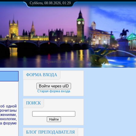
Суббота, 08.08.2026, 01:29
Приветствую Вас
,
Гость
ФОРМА ВХОДА
Войти через uID
Старая форма входа
ПОИСК
 об одной
прочитаны
жениями,
хнологии,
на форуме
БЛОГ ПРЕПОДАВАТЕЛЯ