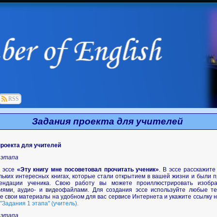
RSS
Задания проекта для учителей
роекта для учителей
 этапа
 эссе
«Эту книгу мне посоветовал прочитать ученик»
. В эссе расскажите
льких интересных книгах, которые стали открытием в вашей жизни и были 
ендации ученика. Свою работу вы можете проиллюстрировать изобра
иями, аудио- и видеофайлами. Для создания эссе используйте любые те
е свои материалы на удобном для вас сервисе Интернета и укажите ссылку 
"Задания 1 этапа" (учитель).
 этапа