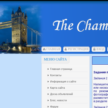
ГЛАВНАЯ
РЕГИСТРАЦИЯ
ВХОД
МЕНЮ САЙТА
Главная страница
Задания п
Контакты
Задания 1
Информация о сайте
Напишите
или неско
Карта сайта
по реком
Доска объявлений
фотограф
разместит
Блог, новости
в разделе
Форум
Задания 2