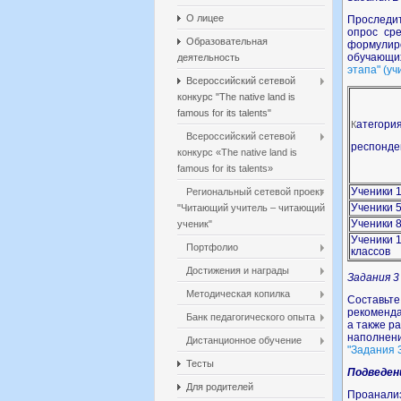
О лицее
Проследит
опрос ср
Образовательная
формул
обучающих
деятельность
этапа" (уч
Всероссийский сетевой
конкурс "The native land is
famous for its talents"
атегори
К
Всероссийский сетевой
респонде
конкурс «The native land is
famous for its talents»
Ученики 1
Региональный сетевой проект
Ученики 5
"Читающий учитель – читающий
Ученики 8
ученик"
Ученики 
Портфолио
классов
Достижения и награды
Задания 3
Методическая копилка
Составьте
рекоменда
Банк педагогического опыта
а также р
наполнени
Дистанционное обучение
"Задания 3
Тесты
Подведен
Для родителей
Проанализ