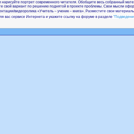
и нарисуйте портрет современного читателя. Обобщите весь собранный мате
е свой вариант по решению поднятой в проекте проблемы. Свои мысли офор
ентации/видеоролика «Учитель – ученик – книга». Р
азместите свои материал
ля вас сервисе Интернета и укажите ссылку на форуме в разделе
"Подведение