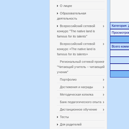
О лицее
Образовательная
деятельность
Категория: 
Всероссийский сетевой
конкурс "The native land is
Просмотро
famous for its talents"
Всероссийский сетевой
Всего комм
конкурс «The native land is
famous for its talents»
Региональный сетевой проект
"Читающий учитель – читающий
ученик"
Портфолио
Достижения и награды
Методическая копилка
Банк педагогического опыта
Дистанционное обучение
Тесты
Для родителей