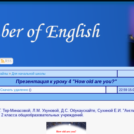
RSS
айлы
»
Для начальной школы
Презентация к уроку 4 "How old are you?"
Скачать удаленно
()
22:59 15.
. Тер-Минасовой, Л.М. Узуновой, Д.С. Обукаускайте, Сухиной Е.И. "Англ
я 2 класса общеобразовательных учреждений.