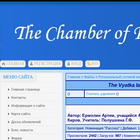
ГЛАВНАЯ
РЕГИСТРАЦИЯ
ВХОД
RSS
МЕНЮ САЙТА
Главная
»
Файлы
»
Региональный сетевой ко
The Vyatka la
Главная страница
()
Скачать удаленно
()
Контакты
Информация о сайте
Карта сайта
Автор: Ермолин Артем, учащийся 4 
Киров. Учитель: Полушкина Г.Ф.
Доска объявлений
Категория: Номинация "Рассказ" | Добавил: 1fl
Блог, новости
Просмотров:
2442
| Загрузок:
987
| Коммента
Форум