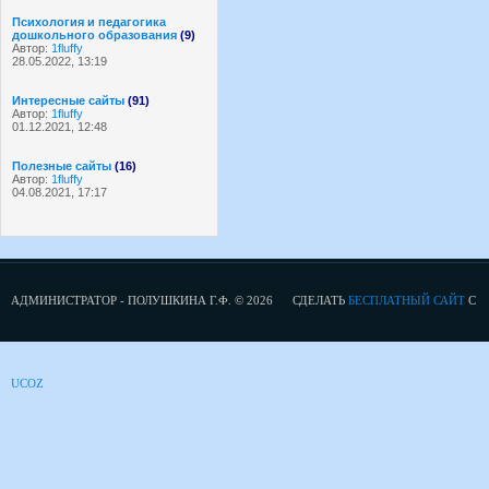
Психология и педагогика
дошкольного образования
(9)
Автор:
1fluffy
28.05.2022, 13:19
Интересные сайты
(91)
Автор:
1fluffy
01.12.2021, 12:48
Полезные сайты
(16)
Автор:
1fluffy
04.08.2021, 17:17
АДМИНИСТРАТОР - ПОЛУШКИНА Г.Ф. © 2026
СДЕЛАТЬ
БЕСПЛАТНЫЙ САЙТ
С
UCOZ