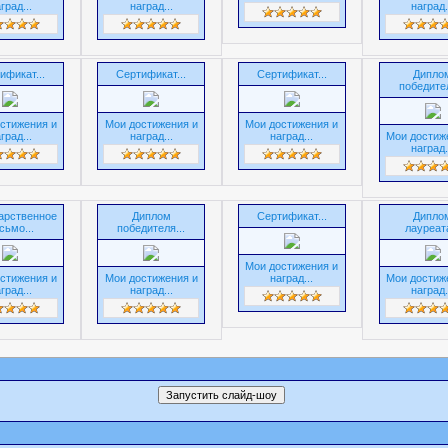
град...
наград...
наград.
ификат...
Сертификат...
Сертификат...
Дипло
победител
стижения и
Мои достижения и
Мои достижения и
град...
наград...
наград...
Мои достиж
наград.
арственное
Диплом
Сертификат...
Дипло
сьмо...
победителя...
лауреата
Мои достижения и
стижения и
Мои достижения и
наград...
Мои достиж
град...
наград...
наград.