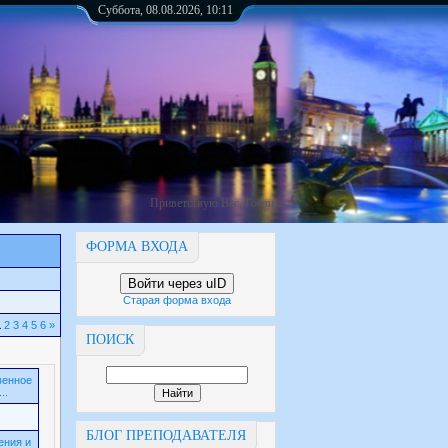
Суббота, 08.08.2026, 10:11
Приветствую Вас
,
Гость
ФОРМА ВХОДА
Войти через uID
Старая форма входа
1
2
3
4
5
6
»
ПОИСК
венное
..
БЛОГ ПРЕПОДАВАТЕЛЯ
ения и