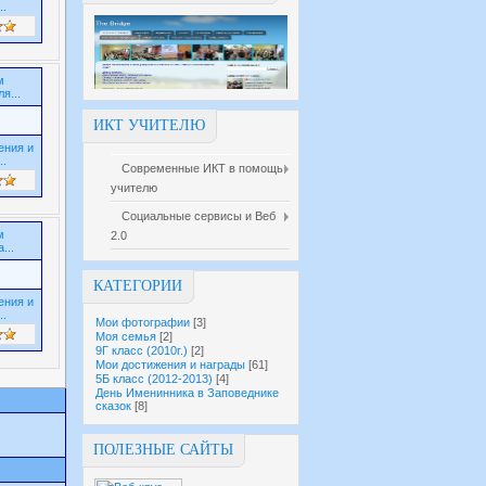
..
м
я...
ИКТ УЧИТЕЛЮ
ения и
..
Современные ИКТ в помощь
учителю
Социальные сервисы и Веб
м
2.0
...
КАТЕГОРИИ
ения и
..
Мои фотографии
[3]
Моя семья
[2]
9Г класс (2010г.)
[2]
Мои достижения и награды
[61]
5Б класс (2012-2013)
[4]
День Именинника в Заповеднике
сказок
[8]
ПОЛЕЗНЫЕ САЙТЫ