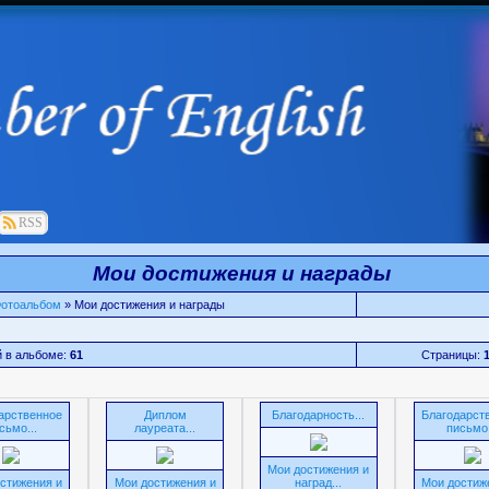
RSS
Мои достижения и награды
отоальбом
»
Мои достижения и награды
 в альбоме:
61
Страницы:
арственное
Диплом
Благодарность...
Благодарст
сьмо...
лауреата...
письмо.
Мои достижения и
стижения и
Мои достижения и
наград...
Мои достиж