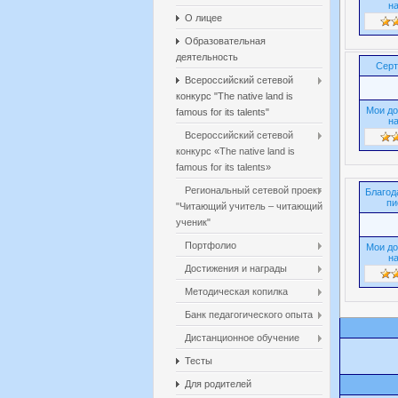
на
О лицее
Образовательная
деятельность
Серт
Всероссийский сетевой
конкурс "The native land is
Мои до
famous for its talents"
на
Всероссийский сетевой
конкурс «The native land is
famous for its talents»
Региональный сетевой проект
Благод
пи
"Читающий учитель – читающий
ученик"
Портфолио
Мои до
на
Достижения и награды
Методическая копилка
Банк педагогического опыта
Дистанционное обучение
Тесты
Для родителей