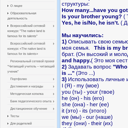
структуры:
О лицее
How many...have you go
Образовательная
Is your brother young?
( 
деятельность
Yes, he is/No, he isn't.
( Д
Всероссийский сетевой
конкурс "The native land is
Мы научились:
famous for its talents"
1)
Описывать свою семью
Всероссийский сетевой
моя семья.
This is my br
конкурс «The native land is
брат. (Он высокий и моло
famous for its talents»
and happy.
( Это моя сес
Региональный сетевой проект
2)
Задавать вопрос
"Who 
"Читающий учитель – читающий
ученик"
is ..."
(Это ...)
3)
Использовать личные 
Портфолио
I (Я) - my (мое)
Достижения и награды
you (ты) - your (твое)
Методическая копилка
he (он) - his (его)
Банк педагогического опыта
she (она) - her (ее)
Дистанционное обучение
it (это) - its (этого)
we (мы) - our (наше)
Тесты
they (они) - their (их)
Для родителей