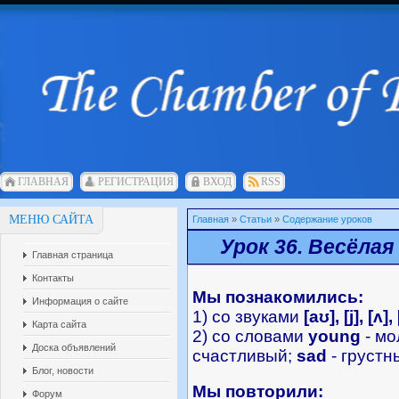
ГЛАВНАЯ
РЕГИСТРАЦИЯ
ВХОД
RSS
МЕНЮ САЙТА
Главная
»
Статьи
»
Содержание уроков
Урок 36. Весёлая
Главная страница
Контакты
Мы познакомились:
Информация о сайте
1) со звуками
[
aʊ
],
[
j
]
,
[
ʌ
]
, 
Карта сайта
2) со словами
young
- мо
Доска объявлений
счастливый;
sad
- грустн
Блог, новости
Мы повторили:
Форум