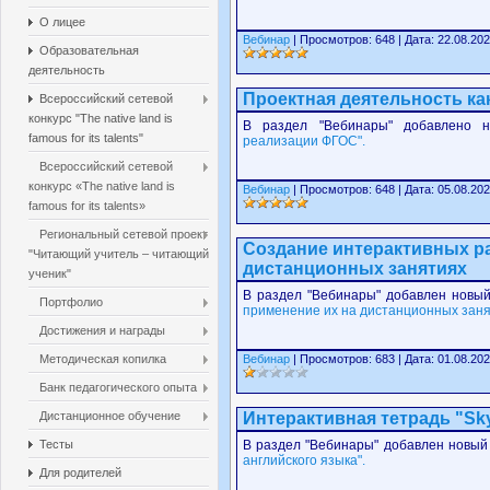
О лицее
Вебинар
| Просмотров: 648 | Дата: 22.08.202
Образовательная
деятельность
Проектная деятельность ка
Всероссийский сетевой
конкурс "The native land is
В раздел "Вебинары" добавлено 
famous for its talents"
реализации ФГОС".
Всероссийский сетевой
конкурс «The native land is
Вебинар
| Просмотров: 648 | Дата: 05.08.202
famous for its talents»
Региональный сетевой проект
Создание интерактивных ра
"Читающий учитель – читающий
дистанционных занятиях
ученик"
В раздел "Вебинары" добавлен новый
Портфолио
применение их на дистанционных заня
Достижения и награды
Методическая копилка
Вебинар
| Просмотров: 683 | Дата: 01.08.202
Банк педагогического опыта
Дистанционное обучение
Интерактивная тетрадь "Sky
Тесты
В раздел "Вебинары" добавлен новы
английского языка".
Для родителей