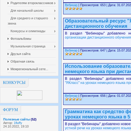
Родителям второклассников
Вебинар
| Просмотров: 653 | Дата: 31.07.202
Для начальной школы
Для среднего и старшего
Образовательный ресурс "
звена
дистанционного обучения
Конкурсы и олимпиады
В раздел "Вебинары" добавлено н
организации дистанционного обучения
Фотоальбомы
Музыкальная страница
Вебинар
| Просмотров: 647 | Дата: 15.07.202
Друзья сайта
Обратная связь
Использование образовател
Межрегиональный сете...
немецкого языка при дист
В раздел "Вебинары" добавлено н
КОНКУРСЫ
"ЯКласс" на уроках немецкого языка п
Вебинар
| Просмотров: 656 | Дата: 01.07.202
ФОРУМ
Грамматика как средство ф
уроках немецкого языка в 5
Полезные сайты
(52)
Автор:
1fluffy
В раздел "Вебинары" добавлено новое 
24.10.2022, 19:10
устной речи на уроках немецкого языка 