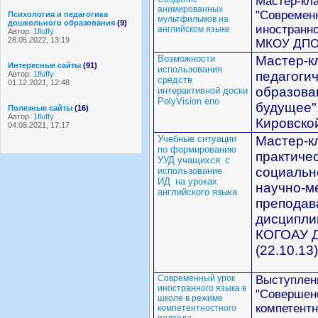
Мастер-кл
анимированных
"Современ
Психология и педагогика
мультфильмов на
дошкольного образования
(9)
иностранно
английском языке
Автор:
1fluffy
28.05.2022, 13:19
МКОУ ДПО 
Возможности
Мастер-к
Интересные сайты
(91)
использования
педагоги
Автор:
1fluffy
средств
01.12.2021, 12:48
образован
интерактивной доски
PolyVision eno
будущее"
Полезные сайты
(16)
Автор:
1fluffy
Кировской
04.08.2021, 17:17
Учебные ситуации
Мастер-кл
по формированию
практиче
УУД учащихся
с
социальн
использование
ИД
на уроках
научно-м
английского языка
преподав
дисципли
КОГОАУ Д
(22.10.13)
Современный урок
Выступлен
иностранного языка в
"Совершен
школе в режиме
компетентн
компетентностного