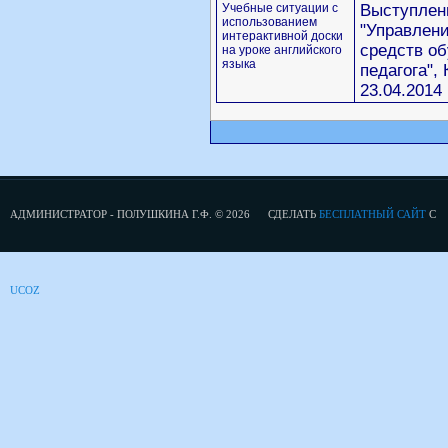
Учебные ситуации с
Выступлен
использованием
"Управлен
интерактивной доски
средств об
на уроке английского
языка
педагога",
23.04.2014
АДМИНИСТРАТОР - ПОЛУШКИНА Г.Ф. © 2026
СДЕЛАТЬ
БЕСПЛАТНЫЙ САЙТ
С
UCOZ