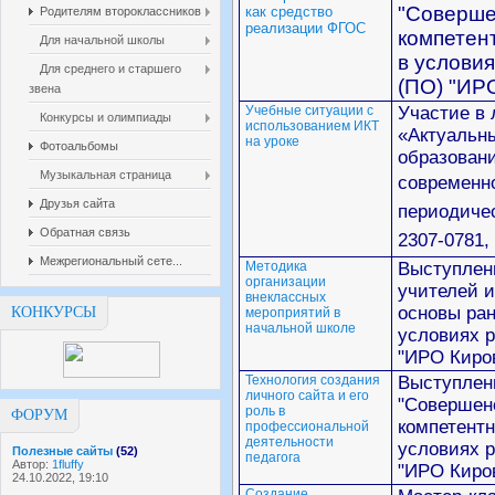
"Соверше
как средство
Родителям второклассников
реализации ФГОС
компетен
Для начальной школы
в услови
Для среднего и старшего
(ПО) "ИРО
звена
Учебные ситуации с
Участие в
Конкурсы и олимпиады
использованием ИКТ
«Актуальн
на уроке
Фотоальбомы
образовани
Музыкальная страница
современно
Друзья сайта
периодиче
Обратная связь
2307-0781,
Межрегиональный сете...
Методика
Выступлен
организации
учителей 
внеклассных
основы ран
КОНКУРСЫ
мероприятий в
начальной школе
условиях 
"ИРО Киров
Технология создания
Выступлен
личного сайта и его
"Совершен
роль в
ФОРУМ
компетентн
профессиональной
деятельности
условиях 
Полезные сайты
(52)
педагога
Автор:
1fluffy
"ИРО Киров
24.10.2022, 19:10
Создание