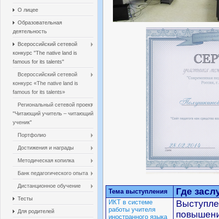
О лицее
Образовательная
деятельность
Всероссийский сетевой
конкурс "The native land is
famous for its talents"
Всероссийский сетевой
конкурс «The native land is
famous for its talents»
Региональный сетевой проект
"Читающий учитель – читающий
ученик"
Портфолио
Достижения и награды
Методическая копилка
Банк педагогического опыта
Дистанционное обучение
Где зас
Тема выступления
Тесты
ИКТ в системе
Выступле
работы учителя
Для родителей
повышени
иностранного языка