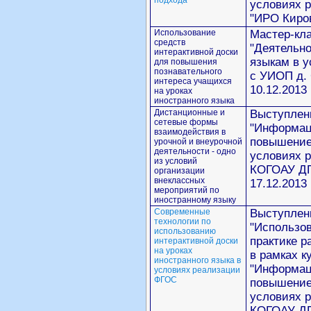
подхода
условиях 
"ИРО Киров
Использование
Мастер-кл
средств
"Деятельн
интерактивной доски
языкам в 
для повышения
познавательного
с УИОП д. 
интереса учащихся
10.12.2013
на уроках
иностранного языка
Дистанционные и
Выступлен
сетевые формы
"Информац
взаимодействия в
повышение 
урочной и внеурочной
деятельности - одно
условиях р
из условий
КОГОАУ ДП
организации
внеклассных
17.12.2013
мероприятий по
иностранному языку
Современные
Выступлен
технологии по
"Использов
использованию
практике р
интерактивной доски
на уроках
в рамках 
иностранного языка в
"Информац
условиях реализации
ФГОС
повышение 
условиях р
КОГОАУ ДП