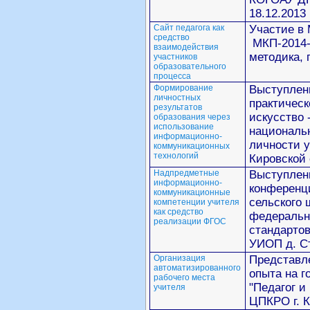
18.12.2013
Сайт педагога как
Участие в
средство
МКП-2014-0
взаимодействия
методика, п
участников
образовательного
процесса
Формирование
Выступлен
личностных
практическ
результатов
искусство 
образования через
использование
националь
информационно-
личности 
коммуникационных
технологий
Кировской 
Надпредметные
Выступлени
информационно-
конференц
коммуникационные
сельского 
компетенции учителя
как средство
федеральн
реализации ФГОС
стандарто
УИОП д. С
Организация
Представл
автоматизированного
опыта на 
рабочего места
"Педагог и
учителя
ЦПКРО г. К