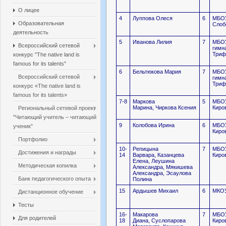
О лицее
4
Луппова Олеся
6
МБОУ
Образовательная
Слоб
деятельность
5
Иванова Лилия
7
МБОУ
Всероссийский сетевой
гимн
Триф
конкурс "The native land is
famous for its talents"
6
Бельтюкова Мария
7
МБОУ
Всероссийский сетевой
гимн
Триф
конкурс «The native land is
famous for its talents»
7-8
Маркова
5
МБО
Марина, Чиркова Ксения
Киро
Региональный сетевой проект
"Читающий учитель – читающий
9
Колобова Ирина
6
МБО
ученик"
Киро
Портфолио
10-
Репицына
7
МБО
Достижения и награды
14
Варвара, Казанцева
Киро
Елена, Леушина
Методическая копилка
Александра, Мякишева
Александра, Эсаулова
Банк педагогического опыта
Полина
15
Ардышев Михаил
6
МКОУ
Дистанционное обучение
Тесты
16-
Макарова
7
МБОУ
Для родителей
18
Диана, Суслопарова
Киро