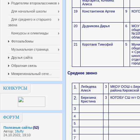
Маргарита, Кочкина
Родителям второклассников
Алиса
Для начальной школы
19
Константинов Артем
9
КОГО
Для среднего и старшего
звена
20
Дудникова Дарья
6
МОУ 
обще
Конкурсы и олимпиады
№105
обла
Фотоальбомы
21
Коротаев Тимофей
5
Муни
обще
Музыкальная страница
« Ср
школ
Друзья сайта
отде
горо
Обратная связь
Среднее звено
Межрегиональный сете...
1.
Лебедева
3
МКОУ ООШ с.Бере
КОНКУРСЫ
Алеся
района Кировской
2.
Березина
3
КОГОБУ СШ пгт О
Кристина
3
4
ФОРУМ
5
Полезные сайты
(52)
6
Автор:
1fluffy
24.10.2022, 19:10
7