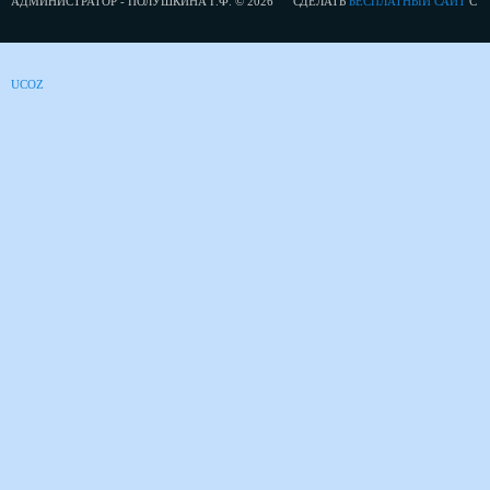
АДМИНИСТРАТОР - ПОЛУШКИНА Г.Ф. © 2026
СДЕЛАТЬ
БЕСПЛАТНЫЙ САЙТ
С
UCOZ