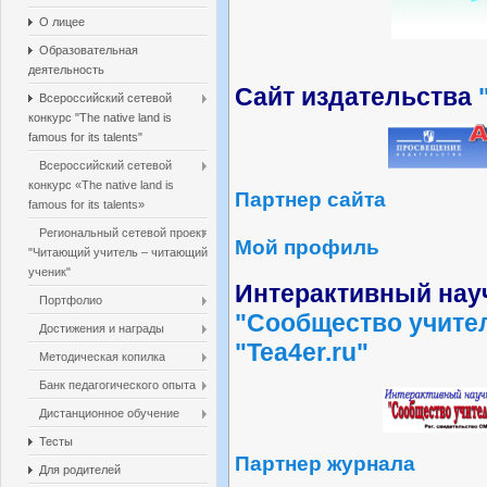
О лицее
Образовательная
деятельность
Сайт издательства
Всероссийский сетевой
конкурс "The native land is
famous for its talents"
Всероссийский сетевой
конкурс «The native land is
Партнер сайта
famous for its talents»
Региональный сетевой проект
Мой профиль
"Читающий учитель – читающий
ученик"
Интерактивный нау
Портфолио
"Сообщество учител
Достижения и награды
"Tea4er.ru"
Методическая копилка
Банк педагогического опыта
Дистанционное обучение
Тесты
Партнер журнала
Для родителей