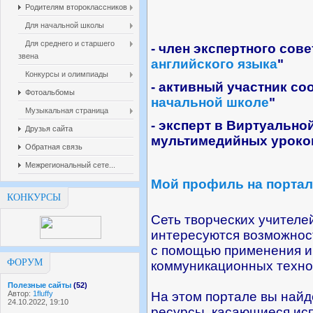
Родителям второклассников
Для начальной школы
Для среднего и старшего
- член экспертного сове
звена
английского языка
"
Конкурсы и олимпиады
- активный участник со
Фотоальбомы
начальной школе
"
Музыкальная страница
- эксперт в Виртуальн
Друзья сайта
мультимедийных уроков
Обратная связь
Межрегиональный сете...
Мой профиль на портал
КОНКУРСЫ
Сеть творческих учителе
интересуются возможнос
с помощью применения 
ФОРУМ
коммуникационных технол
Полезные сайты
(52)
Автор:
1fluffy
На этом портале вы най
24.10.2022, 19:10
ресурсы, касающиеся ис