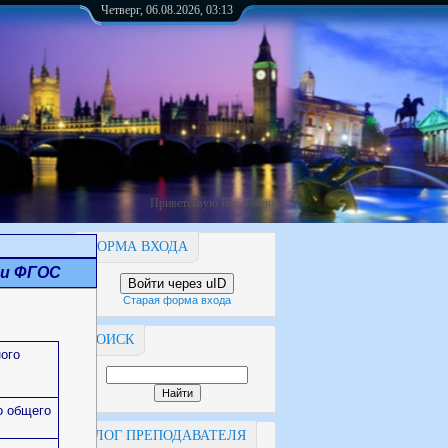
Четверг, 06.08.2026, 03:13
Приветствую Вас
,
Гость
ФОРМА ВХОДА
ии ФГОС
Войти через uID
Старая форма входа
ПОИСК
ого
о общего
БЛОГ ПРЕПОДАВАТЕЛЯ