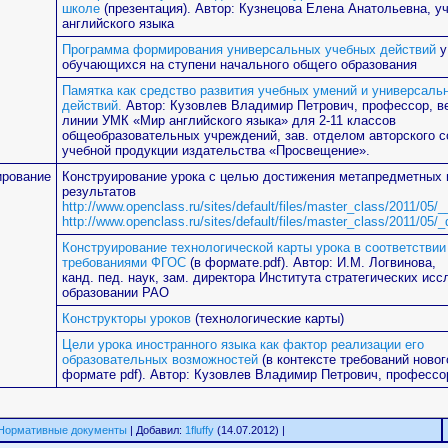
школе
(презентация). Автор:
Кузнецова Елена Анатольевна, у
английского языка
Программа формирования универсальных учебных действий
у
обучающихся на ступени начального общего образования
Памятка как средство развития учебных умений и универсаль
действий.
Автор: Кузовлев Владимир Петрович, профессор, в
линии УМК «Мир английского языка» для 2-11 классов
общеобразовательных учреждений, зав. отделом авторского 
учебной продукции издательства «Просвещение».
ирование
Конструирование урока с целью достижения метапредметных 
результатов
http://www.openclass.ru/sites/default/files/master_class/2011/05/
http://www.openclass.ru/sites/default/files/master_class/2011/05
Конструирование технологической карты урока в соответствии
требованиями ФГОС
(в формате.pdf)
.
Автор: И.М. Логвинова,
канд. пед. наук, зам. директора Института стратегических ис
образовании РАО
Конструкторы уроков
(технологические карты)
Цели урока иностранного языка как фактор реализации его
образовательных возможностей
(в контексте требований новог
формате pdf). Автор:
Кузовлев Владимир Петрович, профессо
Нормативные документы
| Добавил:
1fluffy
(14.07.2012) |