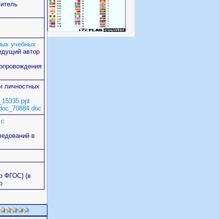
читель
ных учебных
едущий автор
сопровождения
и личностных
__15335.ppt
/_doc_70884.doc
 с
следований в
о ФГОС) (в
р
1
2
3
4
5