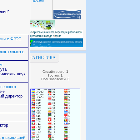
ение"
вии с ФГОС.
кого языка в
СТАТИСТИКА
ия
тута
Онлайн всего:
1
ических наук,
Гостей:
1
Пользователей:
0
спешного
ен-
ий директор
ктор
а в начальной