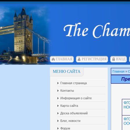
ГЛАВНАЯ
РЕГИСТРАЦИЯ
ВХОД
МЕНЮ САЙТА
Главная
»
С
Пре
Главная страница
Контакты
Информация о сайте
ФГ
Карта сайта
НО
Доска объявлений
ФГ
Блог, новости
ОО
Форум