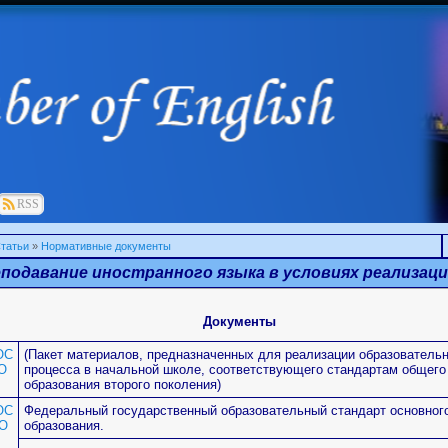
RSS
татьи
»
Нормативные документы
подавание иностранного языка в условиях реализац
Документы
ОС
(Пакет материалов, предназначенных для реализации образовательн
О
процесса в начальной школе, соответствующего стандартам общего
образования второго поколения)
ОС
Федеральный государственный образовательный стандарт основног
О
образования.