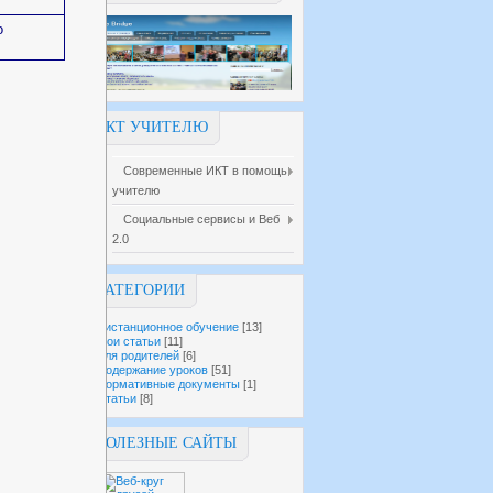
о
ИКТ УЧИТЕЛЮ
Современные ИКТ в помощь
учителю
Социальные сервисы и Веб
2.0
КАТЕГОРИИ
Дистанционное обучение
[13]
Мои статьи
[11]
Для родителей
[6]
Содержание уроков
[51]
Нормативные документы
[1]
Статьи
[8]
ПОЛЕЗНЫЕ САЙТЫ