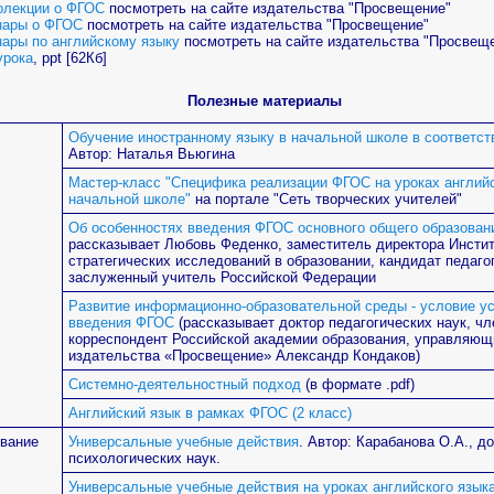
олекции о ФГОС
посмотреть на сайте издательства "Просвещение"
нары о ФГОС
посмотреть на сайте издательства "Просвещение"
нары по английскому языку
посмотреть на сайте издательства "Просвещ
урока
, ppt [62Кб]
Полезные материалы
Обучение иностранному языку в начальной школе в соответст
Автор: Наталья Вьюгина
Мастер-класс "Специфика реализации ФГОС на уроках английс
начальной школе"
на портале "Сеть творческих учителей"
Об особенностях введения ФГОС основного общего образован
рассказывает
Любовь Феденко,
заместитель директора Инсти
стратегических исследований в образовании, кандидат педагог
заслуженный учитель Российской Федерации
Развитие информационно-образовательной среды - условие у
введения ФГОС
(
рассказывает доктор педагогических наук, чл
корреспондент Российской академии образования, управляющ
издательства «Просвещение» Александр Кондаков)
Системно-деятельностный подход
(в формате .pdf)
Английский язык в рамках ФГОС (2 класс)
вание
Универсальные учебные действия
.
Автор:
Карабанова О.А., до
психологических наук.
Универсальные учебные действия на уроках английского язык