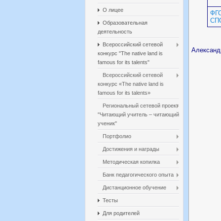
О лицее
ФГ
СП
Образовательная
деятельность
Всероссийский сетевой
Александ
конкурс "The native land is
famous for its talents"
Всероссийский сетевой
конкурс «The native land is
famous for its talents»
Региональный сетевой проект
"Читающий учитель – читающий
ученик"
Портфолио
Достижения и награды
Методическая копилка
Банк педагогического опыта
Дистанционное обучение
Тесты
Для родителей