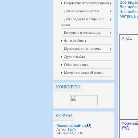
Все виде
Родителям второклассников
Все веби
Для начальной школы
Все веби
Матрица 
Для среднего и старшего
звена
Конкурсы и олимпиады
ФГОС
Фотоальбомы
Музыкальная страница
Друзья сайта
Обратная связь
Межрегиональный сете...
КОНКУРСЫ
ФОРУМ
Формиро
Полезные сайты
(52)
УУД
Автор:
1fluffy
24.10.2022, 19:10