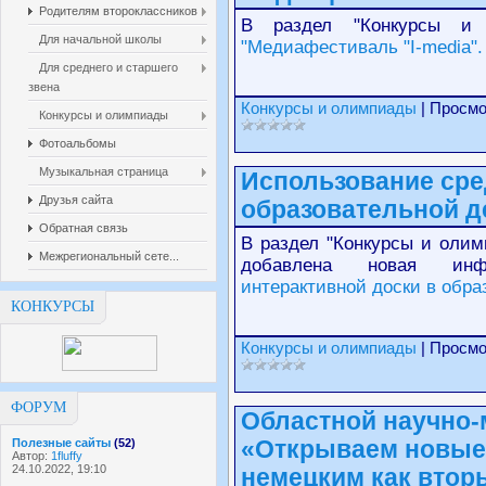
Родителям второклассников
В раздел "Конкурсы и 
Для начальной школы
"Медиафестиваль "I-media".
Для среднего и старшего
звена
Конкурсы и олимпиады
| Просмо
Конкурсы и олимпиады
Фотоальбомы
Музыкальная страница
Использование сре
Друзья сайта
образовательной д
Обратная связь
В раздел "Конкурсы и олим
Межрегиональный сете...
добавлена новая и
интерактивной доски в обра
КОНКУРСЫ
Конкурсы и олимпиады
| Просмо
ФОРУМ
Областной научно-
Полезные сайты
(52)
«Открываем новые 
Автор:
1fluffy
24.10.2022, 19:10
немецким как втор