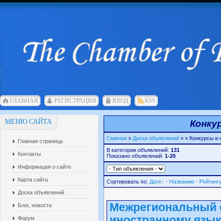
ГЛАВНАЯ
РЕГИСТРАЦИЯ
ВХОД
RSS
МЕНЮ САЙТА
Конку
Главная
»
Доска объявлений
»
» Конкурсы и
Главная страница
В категории объявлений:
131
Контакты
Показано объявлений:
1-20
Информация о сайте
Карта сайта
Сортировать по:
Дате
·
Названию
·
Рейтинг
Доска объявлений
Межрегиональный с
Блог, новости
иностранному язы
Форум