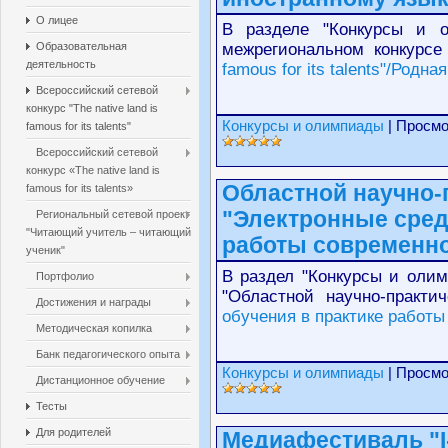
О лицее
В разделе "Конкурсы и 
Образовательная
межрегиональном конкурсе 
деятельность
famous for its talents"/Родн
Всероссийский сетевой
конкурс "The native land is
Конкурсы и олимпиады
| Просмо
famous for its talents"
Всероссийский сетевой
конкурс «The native land is
Областной научно-
famous for its talents»
"Электронные сред
Региональный сетевой проект
"Читающий учитель – читающий
работы современно
ученик"
В раздел "Конкурсы и оли
Портфолио
"Областной научно-практ
Достижения и награды
обучения в практике работы 
Методическая копилка
Банк педагогического опыта
Конкурсы и олимпиады
| Просмо
Дистанционное обучение
Тесты
Для родителей
Медиафестиваль "I