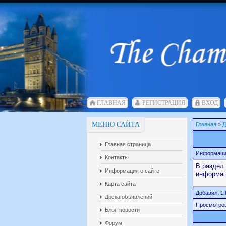
ГЛАВНАЯ
РЕГИСТРАЦИЯ
ВХОД
МЕНЮ САЙТА
Главная
»
Д
Главная страница
Информац
Контакты
В раздел
Информация о сайте
информац
Карта сайта
Добавил:
1f
Доска объявлений
Просмотро
Блог, новости
Форум