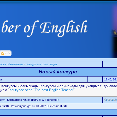
RSS
оска объявлений
»
Конкурсы и олимпиады
Новый конкурс
ия
17:45, 16
 "Конкурсы и олимпиады. Конкурсы и олимпиады для учащихся" добавл
ия о "
Конкурсе-эссе "The best English Teacher
".
luffy
| Контактное лицо: 1fluffy
E
W
| Телефон:
1
2
3
4
в:
1218
| Размещено до: 16.10.2012 | Рейтинг:
0.0/0