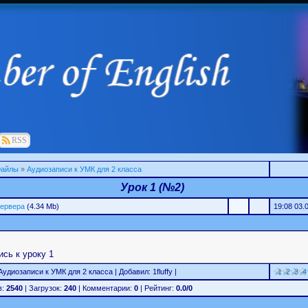
RSS
айлы
»
Аудиозаписи к УМК для 2 класса
Урок 1 (№2)
сервера
(4.34 Mb)
19:08 03.
сь к уроку 1
Аудиозаписи к УМК для 2 класса | Добавил: 1fluffy |
1
2
3
4
в:
2540
| Загрузок:
240
| Комментарии:
0
| Рейтинг:
0.0/0