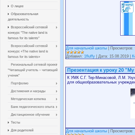
О лицее
Образовательная
деятельность
Всероссийский сетевой
конкурс "The native land is
famous for its talents"
Всероссийский сетевой
Для начальной школы
| Просмотров: 
конкурс «The native land is
Добавил:
1fluffy
| Дата: 15.08.2019 |
К
famous for its talents»
Региональный сетевой проект
Презентация к уроку 20 "My pl
"Читающий учитель – читающий
ученик"
К УМК С.Г. Тер-Минасовой, Л.М. Узун
для общеобразовательных учрежден
Портфолио
Достижения и награды
Методическая копилка
Банк педагогического опыта
Дистанционное обучение
Тесты
Для родителей
Для начальной школы
| Просмотров: 