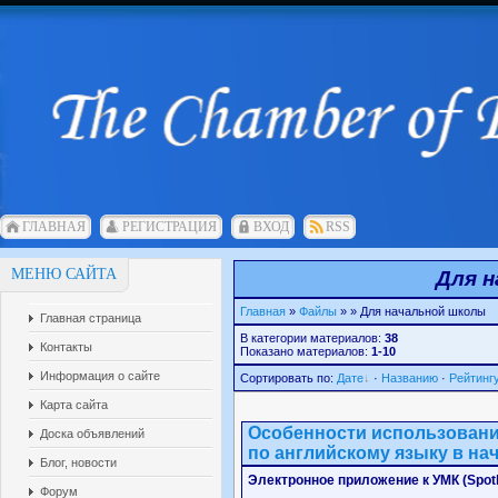
ГЛАВНАЯ
РЕГИСТРАЦИЯ
ВХОД
RSS
МЕНЮ САЙТА
Для 
Главная
»
Файлы
»
» Для начальной школы
Главная страница
В категории материалов:
38
Контакты
Показано материалов:
1-10
Информация о сайте
Сортировать по:
Дате
·
Названию
·
Рейтинг
Карта сайта
Особенности использовани
Доска объявлений
по английскому языку в на
Блог, новости
Электронное приложение к УМК (Spotl
Форум