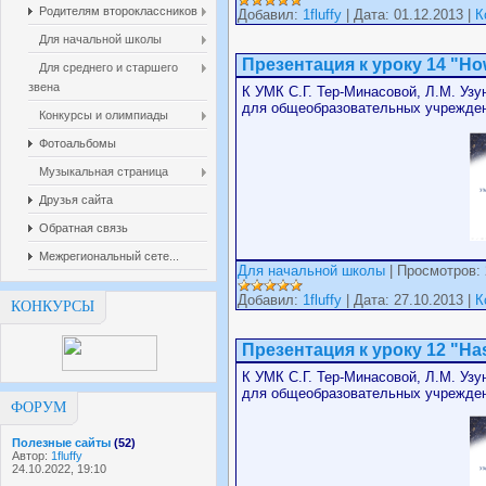
Родителям второклассников
Добавил:
1fluffy
| Дата: 01.12.2013 |
К
Для начальной школы
Презентация к уроку 14 "Ho
Для среднего и старшего
звена
К УМК С.Г. Тер-Минасовой, Л.М. Узун
для общеобразовательных учрежден
Конкурсы и олимпиады
Фотоальбомы
Музыкальная страница
Друзья сайта
Обратная связь
Межрегиональный сете...
Для начальной школы
| Просмотров: 
Добавил:
1fluffy
| Дата: 27.10.2013 |
К
КОНКУРСЫ
Презентация к уроку 12 "Has 
К УМК С.Г. Тер-Минасовой, Л.М. Узун
для общеобразовательных учрежден
ФОРУМ
Полезные сайты
(52)
Автор:
1fluffy
24.10.2022, 19:10