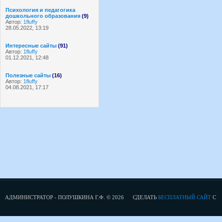
Психология и педагогика
дошкольного образования
(9)
Автор:
1fluffy
28.05.2022, 13:19
Интересные сайты
(91)
Автор:
1fluffy
01.12.2021, 12:48
Полезные сайты
(16)
Автор:
1fluffy
04.08.2021, 17:17
АДМИНИСТРАТОР - ПОЛУШКИНА Г.Ф. © 2026
СДЕЛАТЬ
БЕСПЛАТНЫЙ САЙТ
С