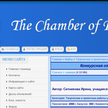
ГЛАВНАЯ
РЕГИСТРАЦИЯ
ВХОД
RSS
МЕНЮ САЙТА
Главная
»
Файлы
»
Творческие и проектные
Конкурсная о
Главная страница
Скачать с сервера
(4.10 Mb)
Контакты
Информация о сайте
Карта сайта
Автор: Ситникова Ирина, учащаяся
Доска объявлений
Категория: Творческие и проектные работы уч
Блог, новости
Просмотров:
2065
| Загрузок:
300
| Коммента
Форум