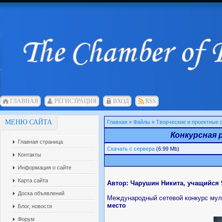
ГЛАВНАЯ
РЕГИСТРАЦИЯ
ВХОД
RSS
МЕНЮ САЙТА
Главная
»
Файлы
»
Творческие и проектные
Конкурсная р
Главная страница
Скачать с сервера
(6.99 Mb)
Контакты
Информация о сайте
Карта сайта
Автор: Чарушин Никита, учащийся 
Доска объявлений
Международный сетевой конкурс муль
место
Блог, новости
Форум