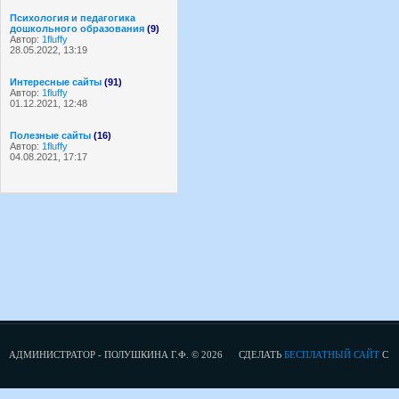
Психология и педагогика
дошкольного образования
(9)
Автор:
1fluffy
28.05.2022, 13:19
Интересные сайты
(91)
Автор:
1fluffy
01.12.2021, 12:48
Полезные сайты
(16)
Автор:
1fluffy
04.08.2021, 17:17
АДМИНИСТРАТОР - ПОЛУШКИНА Г.Ф. © 2026
СДЕЛАТЬ
БЕСПЛАТНЫЙ САЙТ
С