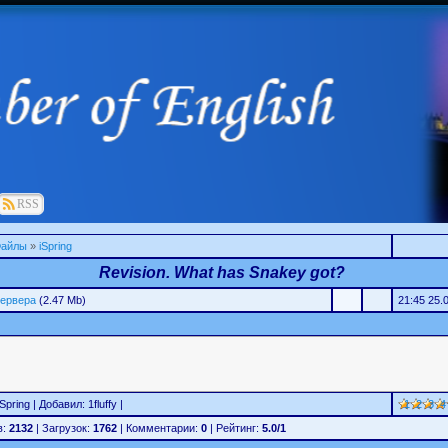
RSS
айлы
»
iSpring
Revision. What has Snakey got?
сервера
(2.47 Mb)
21:45 25.
Spring | Добавил: 1fluffy |
1
2
3
4
в:
2132
| Загрузок:
1762
| Комментарии:
0
| Рейтинг:
5.0/1