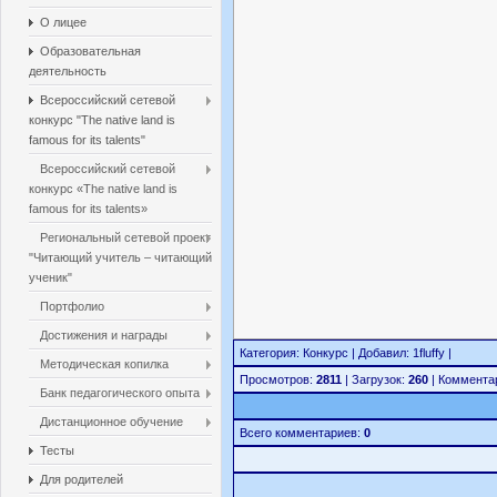
О лицее
Образовательная
деятельность
Всероссийский сетевой
конкурс "The native land is
famous for its talents"
Всероссийский сетевой
конкурс «The native land is
famous for its talents»
Региональный сетевой проект
"Читающий учитель – читающий
ученик"
Портфолио
Достижения и награды
Категория: Конкурс | Добавил: 1fluffy |
Методическая копилка
Просмотров:
2811
| Загрузок:
260
| Коммента
Банк педагогического опыта
Дистанционное обучение
Всего комментариев:
0
Тесты
Для родителей