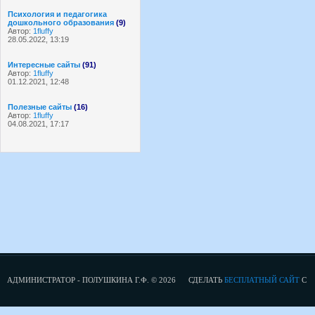
Психология и педагогика
дошкольного образования
(9)
Автор:
1fluffy
28.05.2022, 13:19
Интересные сайты
(91)
Автор:
1fluffy
01.12.2021, 12:48
Полезные сайты
(16)
Автор:
1fluffy
04.08.2021, 17:17
АДМИНИСТРАТОР - ПОЛУШКИНА Г.Ф. © 2026
СДЕЛАТЬ
БЕСПЛАТНЫЙ САЙТ
С