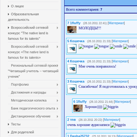
О лицее
Всего комментариев:
7
Образовательная
деятельность
7
1fluffy
[
Материал
]
(26.10.2011 22:41)
Всероссийский сетевой
МОЛОДЦЫ!!!
конкурс "The native land is
famous for its talents"
5
Кошечка
[
Материал
]
(26.10.2011 21:33)
Всероссийский сетевой
конкурс «The native land is
famous for its talents»
4
Кошечка
[
Материал
]
(26.10.2011 21:33)
Региональный сетевой проект
Мне очень понравилось!
"Читающий учитель – читающий
ученик"
3
Кошечка
[
Материал
]
(26.10.2011 21:33)
Портфолио
Спасибочки! Я подготовилась к уроку
Достижения и награды
Методическая копилка
6
1fluffy
[
Материал
]
(26.10.2011 21:44)
Хорошо))))
Банк педагогического опыта
Дистанционное обучение
2
тпв
[
Материал
]
(26.10.2011 20:22)
Тесты
очень хорошие аудиозаписи
Для родителей
1
Dasha25732
[
Материал
]
(25.10.2011 16:13)