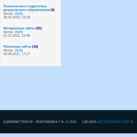
Психология и педагогика
дошкольного образования
(9)
Автор:
1fluffy
28.05.2022, 13:19
Интересные сайты
(91)
Автор:
1fluffy
01.12.2021, 12:48
Полезные сайты
(16)
Автор:
1fluffy
04.08.2021, 17:17
АДМИНИСТРАТОР - ПОЛУШКИНА Г.Ф. © 2026
СДЕЛАТЬ
БЕСПЛАТНЫЙ САЙТ
С