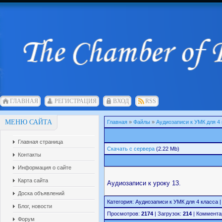
ГЛАВНАЯ
РЕГИСТРАЦИЯ
ВХОД
RSS
МЕНЮ САЙТА
Главная
»
Файлы
»
Аудиозаписи к УМК для 4
Главная страница
Скачать с сервера
(2.22 Mb)
Контакты
Информация о сайте
Карта сайта
Аудиозаписи к уроку 13.
Доска объявлений
Категория: Аудиозаписи к УМК для 4 класса | Д
Блог, новости
Просмотров:
2174
| Загрузок:
214
| Коммента
Форум