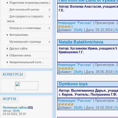
I am from the Land of Vyatka a
Родителям второклассников
Автор: Волкова Анастасия, учащаяся
Для начальной школы
Г.Е.
Для среднего и старшего
звена
Номинация "Рассказ"
| Просмотров: 1
Конкурсы и олимпиады
Добавил:
1fluffy
| Дата: 03.10.2014 |
К
Фотоальбомы
Natalia Balakhnicheva
Музыкальная страница
Автор: Хусаинова Ирина, учащаяся 5 
Друзья сайта
Кривошеина Г.Г.
Обратная связь
Межрегиональный сете...
Номинация "Рассказ"
| Просмотров: 2
Добавил:
1fluffy
| Дата: 28.05.2014 |
К
КОНКУРСЫ
Dymkovo toys
Автор: Вылегжанина Дарья, учаща
г. Киров. Учитель: Полушкина Г.Ф.
ФОРУМ
Номинация "Рассказ"
| Просмотров: 2
Добавил:
1fluffy
| Дата: 24.02.2014 |
К
Полезные сайты
(52)
Автор:
1fluffy
24.10.2022, 19:10