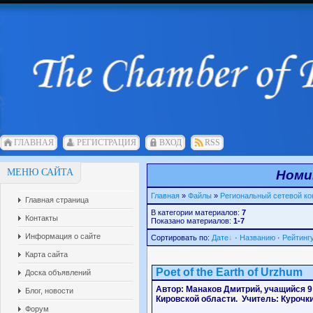
ГЛАВНАЯ
РЕГИСТРАЦИЯ
ВХОД
RSS
МЕНЮ САЙТА
Номи
Главная
»
Файлы
»
Региональный сетевой ко
Главная страница
В категории материалов:
7
Контакты
Показано материалов:
1-7
Информация о сайте
Сортировать по:
Дате
·
Названию
·
Рейтинг
Карта сайта
Poet of the Earth of Urzhum
Доска объявлений
Автор: Манаков Дмитрий
, учащийся 9
Блог, новости
Кировской области.
Учитель: Курочки
Форум