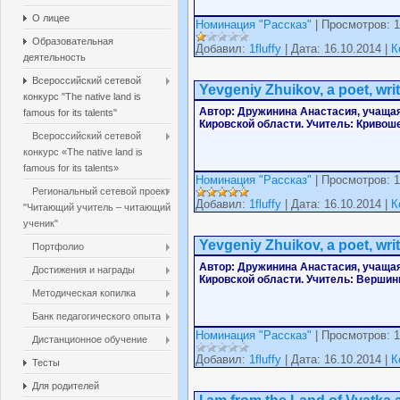
О лицее
Номинация "Рассказ"
| Просмотров: 1
Образовательная
Добавил:
1fluffy
| Дата: 16.10.2014 |
К
деятельность
Всероссийский сетевой
Yevgeniy Zhuikov, a poet, wri
конкурс "The native land is
Автор: Дружинина Анастасия
, учаща
famous for its talents"
Кировской области
. Учитель: Кривоше
Всероссийский сетевой
конкурс «The native land is
famous for its talents»
Номинация "Рассказ"
| Просмотров: 1
Региональный сетевой проект
Добавил:
1fluffy
| Дата: 16.10.2014 |
К
"Читающий учитель – читающий
ученик"
Yevgeniy Zhuikov, a poet, wri
Портфолио
Автор: Дружинина Анастасия
, учаща
Достижения и награды
Кировской области
. Учитель: Вершини
Методическая копилка
Банк педагогического опыта
Номинация "Рассказ"
| Просмотров: 1
Дистанционное обучение
Добавил:
1fluffy
| Дата: 16.10.2014 |
К
Тесты
Для родителей