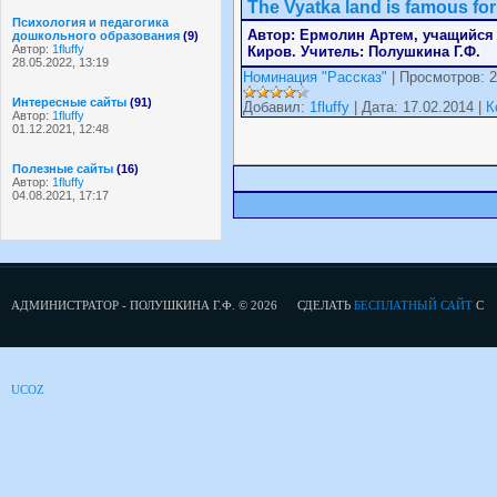
The Vyatka land is famous for 
Психология и педагогика
Автор: Ермолин Артем, учащийся 4
дошкольного образования
(9)
Автор:
1fluffy
Киров. Учитель: Полушкина Г.Ф.
28.05.2022, 13:19
Номинация "Рассказ"
| Просмотров: 2
Интересные сайты
(91)
Добавил:
1fluffy
| Дата: 17.02.2014 |
К
Автор:
1fluffy
01.12.2021, 12:48
Полезные сайты
(16)
Автор:
1fluffy
04.08.2021, 17:17
АДМИНИСТРАТОР - ПОЛУШКИНА Г.Ф. © 2026
СДЕЛАТЬ
БЕСПЛАТНЫЙ САЙТ
С
UCOZ