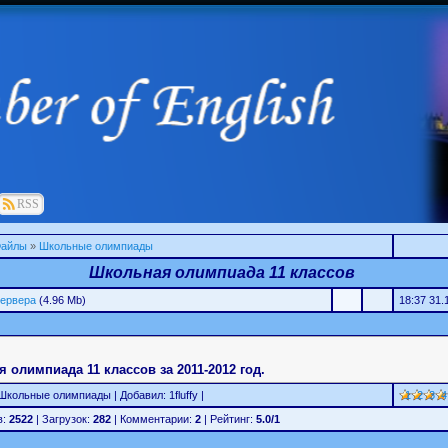
RSS
айлы
»
Школьные олимпиады
Школьная олимпиада 11 классов
сервера
(4.96 Mb)
18:37 31.
 олимпиада 11 классов за 2011-2012 год.
Школьные олимпиады | Добавил: 1fluffy |
1
2
3
4
в:
2522
| Загрузок:
282
| Комментарии:
2
| Рейтинг:
5.0/1