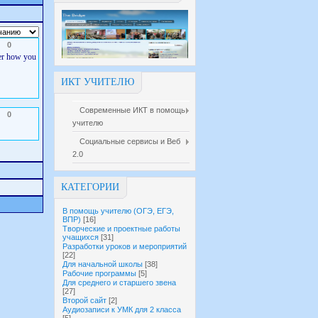
0
der how you
ИКТ УЧИТЕЛЮ
Современные ИКТ в помощь
0
учителю
Социальные сервисы и Веб
2.0
КАТЕГОРИИ
В помощь учителю (ОГЭ, ЕГЭ,
ВПР)
[16]
Творческие и проектные работы
учащихся
[31]
Разработки уроков и мероприятий
[22]
Для начальной школы
[38]
Рабочие программы
[5]
Для среднего и старшего звена
[27]
Второй сайт
[2]
Аудиозаписи к УМК для 2 класса