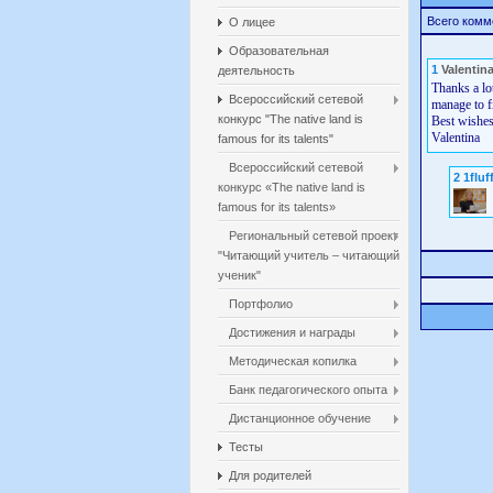
Всего комм
О лицее
Образовательная
1
Valentin
деятельность
Thanks a lo
Всероссийский сетевой
manage to fi
конкурс "The native land is
Best wishes
Valentina
famous for its talents"
Всероссийский сетевой
2
1fluf
конкурс «The native land is
famous for its talents»
Региональный сетевой проект
"Читающий учитель – читающий
ученик"
Портфолио
Достижения и награды
Методическая копилка
Банк педагогического опыта
Дистанционное обучение
Тесты
Для родителей