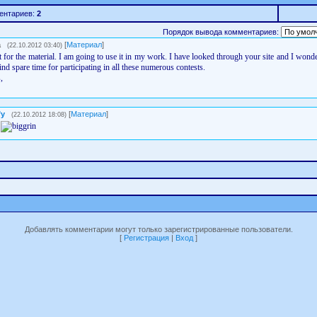
ентариев:
2
Порядок вывода комментариев:
a
[
Материал
]
(22.10.2012 03:40)
t for the material. I am going to use it in my work. I have looked through your site and I won
nd spare time for participating in all these numerous contests.
,
fy
[
Материал
]
(22.10.2012 18:08)
Добавлять комментарии могут только зарегистрированные пользователи.
[
Регистрация
|
Вход
]