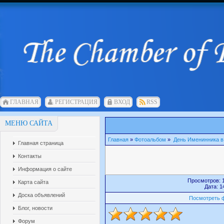
ГЛАВНАЯ
РЕГИСТРАЦИЯ
ВХОД
RSS
МЕНЮ САЙТА
Главная
»
Фотоальбом
»
День Именинника в
Главная страница
Контакты
Информация о сайте
Просмотров: 1
Карта сайта
Дата: 1
Доска объявлений
Посмотреть 
Блог, новости
Форум