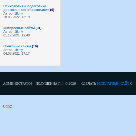
Психология и педагогика
дошкольного образования
(9)
Автор:
1fluffy
28.05.2022, 13:19
Интересные сайты
(91)
Автор:
1fluffy
01.12.2021, 12:48
Полезные сайты
(16)
Автор:
1fluffy
04.08.2021, 17:17
АДМИНИСТРАТОР - ПОЛУШКИНА Г.Ф. © 2026
СДЕЛАТЬ
БЕСПЛАТНЫЙ САЙТ
С
UCOZ