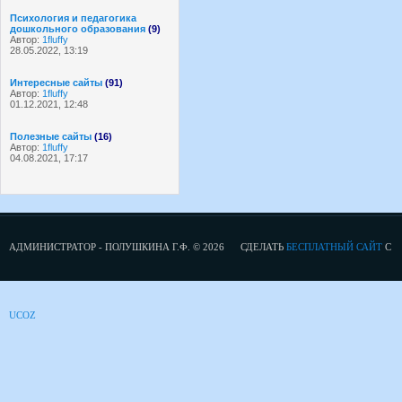
Психология и педагогика
дошкольного образования
(9)
Автор:
1fluffy
28.05.2022, 13:19
Интересные сайты
(91)
Автор:
1fluffy
01.12.2021, 12:48
Полезные сайты
(16)
Автор:
1fluffy
04.08.2021, 17:17
АДМИНИСТРАТОР - ПОЛУШКИНА Г.Ф. © 2026
СДЕЛАТЬ
БЕСПЛАТНЫЙ САЙТ
С
UCOZ