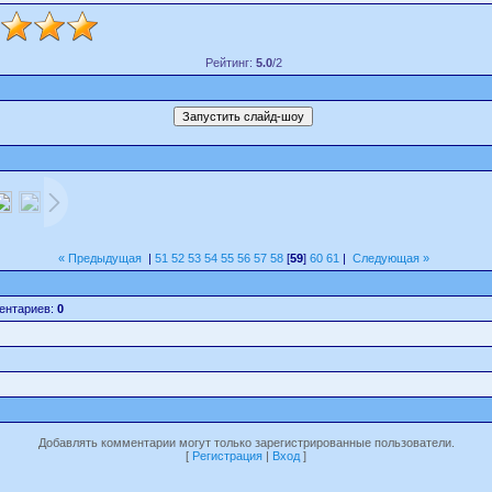
Рейтинг:
5.0
/2
« Предыдущая
|
51
52
53
54
55
56
57
58
[
59
]
60
61
|
Следующая »
ентариев:
0
Добавлять комментарии могут только зарегистрированные пользователи.
[
Регистрация
|
Вход
]