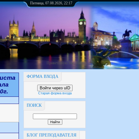
Пятница, 07.08.2026, 22:17
Приветствую Вас
,
Гость
ФОРМА ВХОДА
листа
ала
Войти через uID
0г.
Старая форма входа
ПОИСК
БЛОГ ПРЕПОДАВАТЕЛЯ