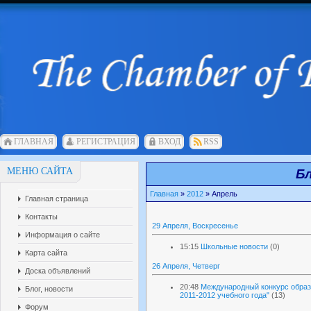
ГЛАВНАЯ
РЕГИСТРАЦИЯ
ВХОД
RSS
МЕНЮ САЙТА
Бл
Главная
»
2012
»
Апрель
Главная страница
Контакты
29 Апреля, Воскресенье
Информация о сайте
15:15
Школьные новости
(0)
Карта сайта
26 Апреля, Четверг
Доска объявлений
20:48
Международный конкурс образ
Блог, новости
2011-2012 учебного года"
(13)
Форум