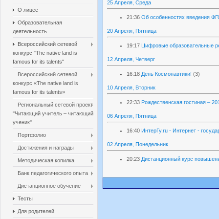
25 Апреля, Среда
О лицее
21:36
Об особенностях введения ФГ
Образовательная
20 Апреля, Пятница
деятельность
Всероссийский сетевой
19:17
Цифровые образовательные ре
конкурс "The native land is
12 Апреля, Четверг
famous for its talents"
16:18
День Космонавтики!
(3)
Всероссийский сетевой
конкурс «The native land is
10 Апреля, Вторник
famous for its talents»
22:33
Рождественская гостиная – 20
Региональный сетевой проект
"Читающий учитель – читающий
06 Апреля, Пятница
ученик"
16:40
ИнтерГу.ru - Интернет - госуд
Портфолио
02 Апреля, Понедельник
Достижения и награды
20:23
Дистанционный курс повышен
Методическая копилка
Банк педагогического опыта
Дистанционное обучение
Тесты
Для родителей