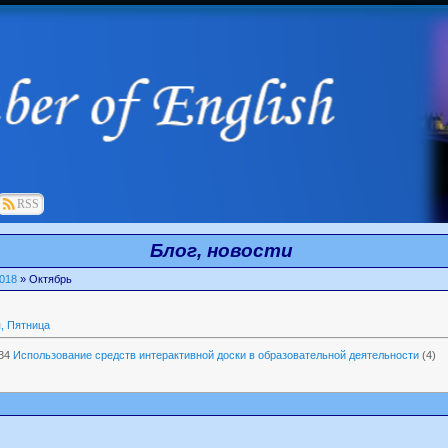
RSS
Блог, новости
018
»
Октябрь
, Пятница
34
Использование средств интерактивной доски в образовательной деятельности
(4)