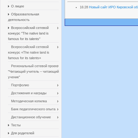
О лицее
16:28
Новый сайт ИРО Кировской об
Образовательная
деятельность
Всероссийский сетевой
конкурс "The native land is
famous for its talents"
Всероссийский сетевой
конкурс «The native land is
famous for its talents»
Региональный сетевой проект
"Читающий учитель – читающий
ученик"
Портфолио
Достижения и награды
Методическая копилка
Банк педагогического опыта
Дистанционное обучение
Тесты
Для родителей