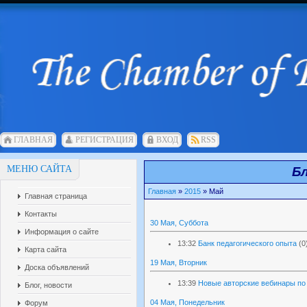
ГЛАВНАЯ
РЕГИСТРАЦИЯ
ВХОД
RSS
МЕНЮ САЙТА
Бл
Главная
»
2015
»
Май
Главная страница
Контакты
30 Мая, Суббота
Информация о сайте
13:32
Банк педагогического опыта
(0
Карта сайта
19 Мая, Вторник
Доска объявлений
13:39
Новые авторские вебинары по
Блог, новости
04 Мая, Понедельник
Форум