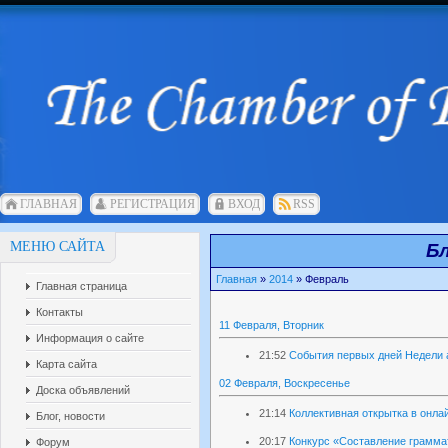
ГЛАВНАЯ
РЕГИСТРАЦИЯ
ВХОД
RSS
МЕНЮ САЙТА
Бл
Главная
»
2014
»
Февраль
Главная страница
Контакты
11 Февраля, Вторник
Информация о сайте
21:52
События первых дней Недели 
Карта сайта
02 Февраля, Воскресенье
Доска объявлений
21:14
Коллективная открытка в онла
Блог, новости
20:17
Конкурс «Составление грамма
Форум