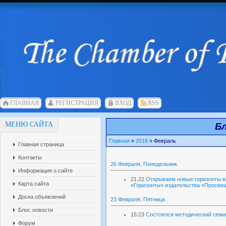
ГЛАВНАЯ
РЕГИСТРАЦИЯ
ВХОД
RSS
МЕНЮ САЙТА
Бл
Главная
»
2018
»
Февраль
Главная страница
Контакты
26 Февраля, Понедельник
Информация о сайте
21:22
Открываем новые горизонты в
Карта сайта
«Горизонты» издательства «Просве
Доска объявлений
23 Февраля, Пятница
Блог, новости
15:23
Состоялся методический семи
Форум