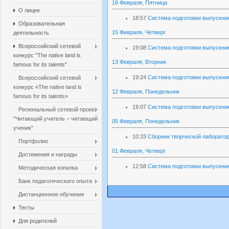
16 Февраля, Пятница
О лицее
18:57
Система подготовки выпускник
Образовательная
15 Февраля, Четверг
деятельность
Всероссийский сетевой
19:08
Система подготовки выпускник
конкурс "The native land is
13 Февраля, Вторник
famous for its talents"
19:24
Система подготовки выпускник
Всероссийский сетевой
конкурс «The native land is
12 Февраля, Понедельник
famous for its talents»
19:07
Система подготовки выпускник
Региональный сетевой проект
"Читающий учитель – читающий
05 Февраля, Понедельник
ученик"
10:33
Сборник творческой лаборатор
Портфолио
01 Февраля, Четверг
Достижения и награды
12:58
Система подготовки выпускник
Методическая копилка
Банк педагогического опыта
Дистанционное обучение
Тесты
Для родителей