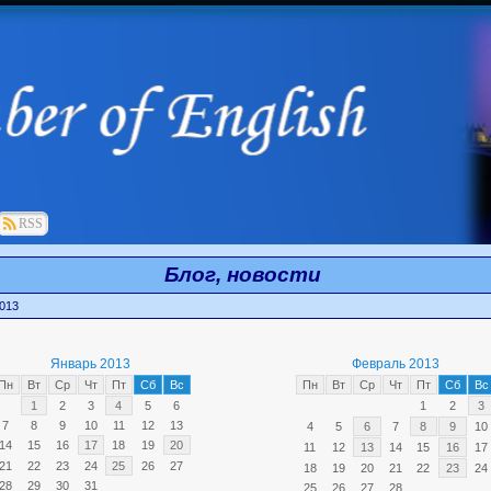
RSS
Блог, новости
013
Январь 2013
Февраль 2013
Пн
Вт
Ср
Чт
Пт
Сб
Вс
Пн
Вт
Ср
Чт
Пт
Сб
Вс
1
2
3
4
5
6
1
2
3
7
8
9
10
11
12
13
4
5
6
7
8
9
10
14
15
16
17
18
19
20
11
12
13
14
15
16
17
21
22
23
24
25
26
27
18
19
20
21
22
23
24
28
29
30
31
25
26
27
28