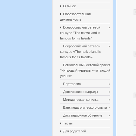
О лицее
Образовательная
деятельность
Всероссийский сетевой
конкурс "The native land is
famous for its talents"
Всероссийский сетевой
конкурс «The native land is
famous for its talents»
Региональный сетевой проект
"Читающий учитель – читающий
ученик"
Портфолио
Достижения и награды
Методическая копилка
Банк педагогического опыта
Дистанционное обучение
Тесты
Для родителей