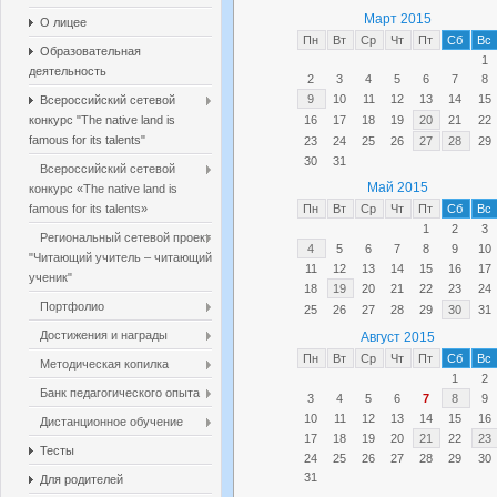
Март 2015
О лицее
Пн
Вт
Ср
Чт
Пт
Сб
Вс
Образовательная
1
деятельность
2
3
4
5
6
7
8
9
10
11
12
13
14
15
Всероссийский сетевой
конкурс "The native land is
16
17
18
19
20
21
22
famous for its talents"
23
24
25
26
27
28
29
30
31
Всероссийский сетевой
Май 2015
конкурс «The native land is
famous for its talents»
Пн
Вт
Ср
Чт
Пт
Сб
Вс
1
2
3
Региональный сетевой проект
4
5
6
7
8
9
10
"Читающий учитель – читающий
11
12
13
14
15
16
17
ученик"
18
19
20
21
22
23
24
Портфолио
25
26
27
28
29
30
31
Достижения и награды
Август 2015
Пн
Вт
Ср
Чт
Пт
Сб
Вс
Методическая копилка
1
2
Банк педагогического опыта
3
4
5
6
7
8
9
10
11
12
13
14
15
16
Дистанционное обучение
17
18
19
20
21
22
23
Тесты
24
25
26
27
28
29
30
31
Для родителей