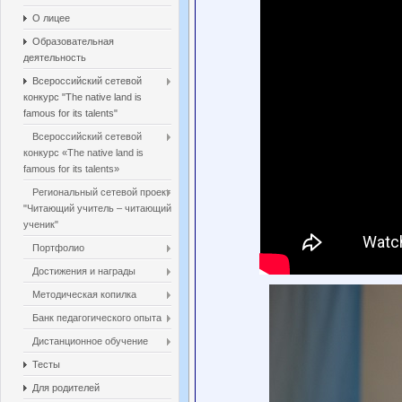
О лицее
Образовательная
деятельность
Всероссийский сетевой
конкурс "The native land is
famous for its talents"
Всероссийский сетевой
конкурс «The native land is
famous for its talents»
Региональный сетевой проект
"Читающий учитель – читающий
ученик"
Портфолио
Достижения и награды
Методическая копилка
Банк педагогического опыта
Дистанционное обучение
Тесты
Для родителей