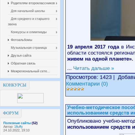
Родителям второклассников
Для начальной школы
Для среднего и старшего
звена
Конкурсы и олимпиады
Фотоальбомы
19 апреля 2017 года
в Инс
Музыкальная страница
области состоялся региона
Друзья сайта
живем на одной планете».
Обратная связь
...
Читать дальше »
Межрегиональный сете...
Просмотров: 1423 | Добав
Комментарии (0)
КОНКУРСЫ
Учебно-методическое посо
использованием средств и
ФОРУМ
Опубликовано учебно-мето
Полезные сайты
(52)
использованием средств и
Автор:
1fluffy
24.10.2022, 19:10