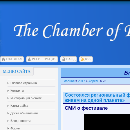
ГЛАВНАЯ
РЕГИСТРАЦИЯ
ВХОД
RSS
МЕНЮ САЙТА
Б
Главная
»
2017
»
Апрель
»
23
Главная страница
Контакты
Состоялся региональный ф
Информация о сайте
живем на одной планете»
Карта сайта
СМИ о фестивале
Доска объявлений
Блог, новости
Форум