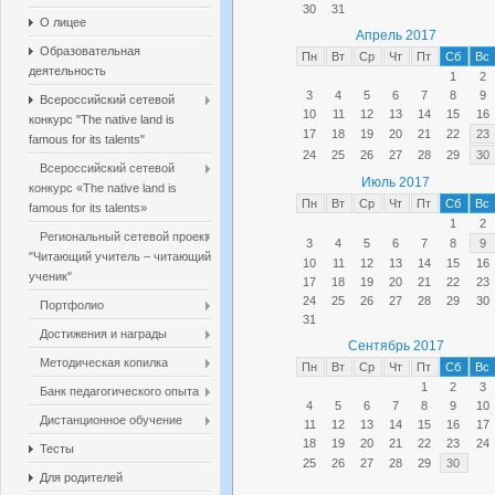
30
31
О лицее
Апрель 2017
Образовательная
Пн
Вт
Ср
Чт
Пт
Сб
Вс
деятельность
1
2
3
4
5
6
7
8
9
Всероссийский сетевой
10
11
12
13
14
15
16
конкурс "The native land is
17
18
19
20
21
22
23
famous for its talents"
24
25
26
27
28
29
30
Всероссийский сетевой
Июль 2017
конкурс «The native land is
Пн
Вт
Ср
Чт
Пт
Сб
Вс
famous for its talents»
1
2
Региональный сетевой проект
3
4
5
6
7
8
9
"Читающий учитель – читающий
10
11
12
13
14
15
16
ученик"
17
18
19
20
21
22
23
24
25
26
27
28
29
30
Портфолио
31
Достижения и награды
Сентябрь 2017
Методическая копилка
Пн
Вт
Ср
Чт
Пт
Сб
Вс
1
2
3
Банк педагогического опыта
4
5
6
7
8
9
10
Дистанционное обучение
11
12
13
14
15
16
17
18
19
20
21
22
23
24
Тесты
25
26
27
28
29
30
Для родителей