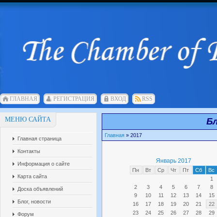
ГЛАВНАЯ
РЕГИСТРАЦИЯ
ВХОД
RSS
МЕНЮ САЙТА
Бл
Главная
»
2017
Главная страница
Контакты
Январь 2017
Информация о сайте
Пн
Вт
Ср
Чт
Пт
Сб
Вс
Карта сайта
1
2
3
4
5
6
7
8
Доска объявлений
9
10
11
12
13
14
15
Блог, новости
16
17
18
19
20
21
22
23
24
25
26
27
28
29
Форум