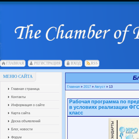
ГЛАВНАЯ
РЕГИСТРАЦИЯ
ВХОД
RSS
МЕНЮ САЙТА
Б
Главная
»
2017
»
Август
»
13
Главная страница
Контакты
Рабочая программа по пред
Информация о сайте
в условиях реализации ФГО
класс
Карта сайта
Доска объявлений
Блог, новости
Форум