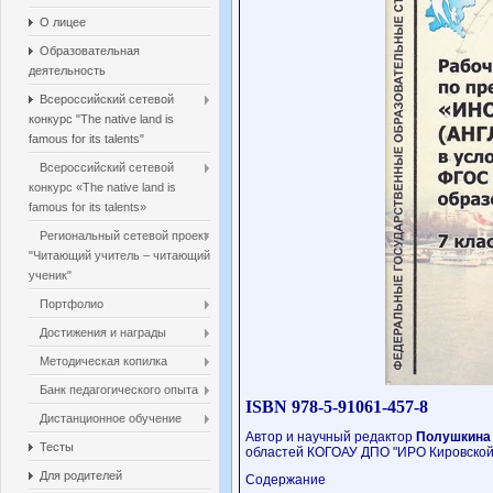
О лицее
Образовательная
деятельность
Всероссийский сетевой
конкурс "The native land is
famous for its talents"
Всероссийский сетевой
конкурс «The native land is
famous for its talents»
Региональный сетевой проект
"Читающий учитель – читающий
ученик"
Портфолио
Достижения и награды
Методическая копилка
Банк педагогического опыта
ISBN
978-5-91061-457-8
Дистанционное обучение
Автор и научный редактор
Полушкина 
Тесты
областей КОГОАУ ДПО "ИРО Кировской
Для родителей
Содержание