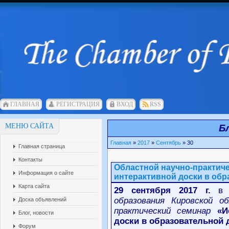
ГЛАВНАЯ
РЕГИСТРАЦИЯ
ВХОД
RSS
МЕНЮ САЙТА
Б
Главная
»
2017
»
Сентябрь
»
30
Главная страница
Контакты
Областной научно-практич
Информация о сайте
интерактивной доски в обр
Карта сайта
29 сентября 2017 г.
образования Кировской о
Доска объявлений
практический семинар
«И
Блог, новости
доски в образовательной 
Форум