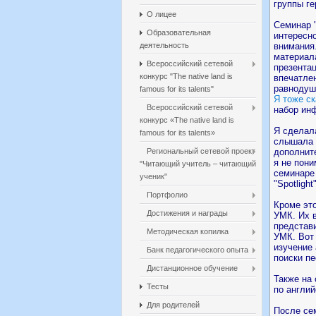
группы г
О лицее
Семинар 
Образовательная
интересно
деятельность
внимания
материал
Всероссийский сетевой
презентац
конкурс "The native land is
впечатлен
равнодуш
famous for its talents"
Я тоже ск
Всероссийский сетевой
набор ин
конкурс «The native land is
Я сделал
famous for its talents»
слышала 
Региональный сетевой проект
дополнит
я не пони
"Читающий учитель – читающий
семинаре 
ученик"
"Spotlight"
Портфолио
Кроме эт
Достижения и награды
УМК. Их 
представ
Методическая копилка
УМК. Вот 
изучение 
Банк педагогического опыта
поиски пе
Дистанционное обучение
Также на
Тесты
по англий
Для родителей
После сем