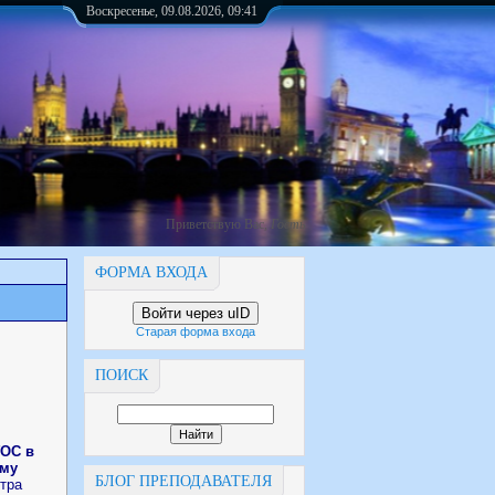
Воскресенье, 09.08.2026, 09:41
Приветствую Вас
,
Гость
ФОРМА ВХОДА
Войти через uID
Старая форма входа
ПОИСК
ГОС в
ому
БЛОГ ПРЕПОДАВАТЕЛЯ
тра