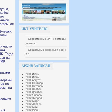
тупно,
ла без
ого
данной
 огромное
ИКТ УЧИТЕЛЮ
 флешки.
рили
Современные ИКТ в помощь
учителю
 я часто
авая
Социальные сервисы и Веб
К. Тогда
2.0
вав на
 УМК
АРХИВ ЗАПИСЕЙ
анными
2011 Июнь
2011 Июль
вторами
2011 Август
2011 Сентябрь
 их на
2011 Октябрь
время на
2011 Ноябрь
2011 Декабрь
2012 Январь
2012 Февраль
особиях
2012 Март
2012 Апрель
2012 Май
и я.
2012 Июнь