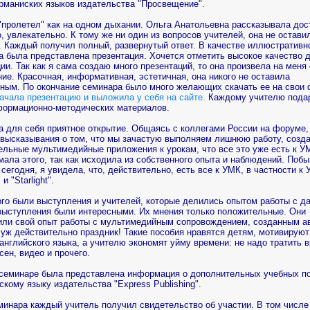
ерманиских языков издательства "Просвещение".
"пролетел" как на одном дыхании. Ольга Анатольевна рассказывала дос
, увлекательно. К тому же ни один из вопросов учителей, она не остави
. Каждый получил полный, развернутый ответ. В качестве иллюстративн
а была представлена презентация. Хочется отметить высокое качество 
ии. Так как я сама создаю много презентаций, то она произвела на меня
ие. Красочная, информативная, эстетичная, она никого не оставила
ным. По окончание семинара было много желающих скачать ее на свои
ачала презентацию и выложила у себя на сайте.
Каждому учителю пода
формационно-методических материалов.
а для себя приятное открытие. Общаясь с коллегами России на форуме,
высказывания о том, что мы зачастую выполняем лишнюю работу, созд
ельные мультимедийные приложения к урокам, что все это уже есть к УМ
мала этого, так как исходила из собственного опыта и наблюдений. Побы
сегодня, я увидела, что, действительно, есть все к УМК, в частности к
 и "Starlight".
ого были выступления и учителей, которые делились опытом работы с д
выступления были интересными. Их мнения только положительные. Они
или свой опыт работы с мультимедийным сопровождением, созданным а
уж действительно праздник! Такие пособия нравятся детям, мотивируют
английского языка, а учителю экономят уйму времени: не надо тратить 
сен, видео и прочего.
 семинаре была представлена информация о дополнительных учебных п
скому языку издательства "Express Publishing".
инара каждый учитель получил свидетельство об участии. В том числе 