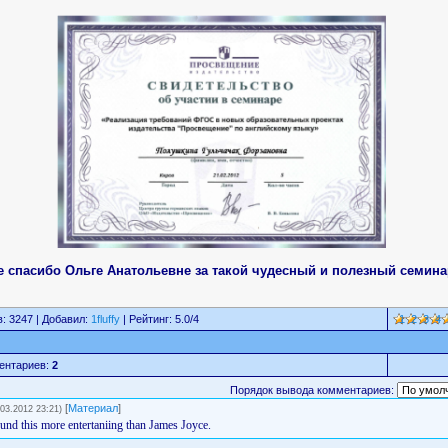
 спасибо Ольге Анатольевне за такой чудесный и полезный семина
: 3247 | Добавил:
1fluffy
| Рейтинг: 5.0/4
1
2
3
4
ентариев:
2
Порядок вывода комментариев:
[
Материал
]
.03.2012 23:21)
found this more entertaniing than James Joyce.