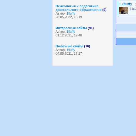
1
1fluffy
Психология и педагогика
На 
дошкольного образования
(9)
Автор:
1fluffy
28.05.2022, 13:19
Интересные сайты
(91)
Автор:
1fluffy
01.12.2021, 12:48
Полезные сайты
(16)
Автор:
1fluffy
04.08.2021, 17:17