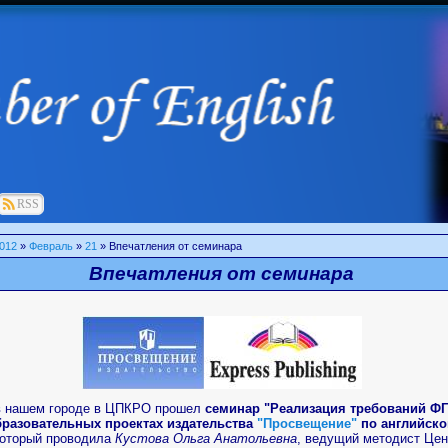
RSS
012
»
Февраль
»
21
» Впечатления от семинара
Впечатления от семинара
в нашем городе в ЦПКРО прошел
семинар "Реализация требований Ф
разовательных проектах издательства
"Просвещение"
по английск
который проводила
Кустова Ольга Анатольевна
, ведущий методист Цен